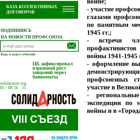
войне;
БАЗА КОЛЛЕКТИВНЫХ
- участие профсо
ДОГОВОРОВ
глазами профсою
по памятным мес
ПОДПИШИСЬ
1945 гг.;
НА НОВОСТИ ПРОФСОЮЗА
- встречи чл
профактивистов
войны 1941-1945 
Будь в курсе событий
- оформление вы
ЦБ зафиксировал
взрывной рост
демонстрирующ
хищений через
банкоматы
профсоюзных ст
solidarnost.org
участие в Великой
05 / 08 16 : 11
- региональные
экспедиции по 
войны и в «Город