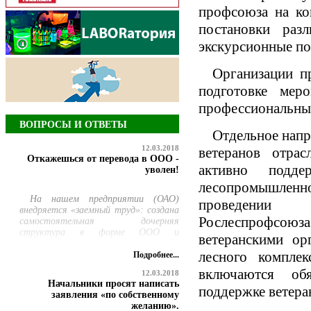
профсоюза на ко
постановки раз
экскурсионные по
Организации п
подготовке мер
профессиональны
ВОПРОСЫ И ОТВЕТЫ
Отдельное напр
12.03.2018
ветеранов отра
Откажешься от перевода в ООО -
активно подде
уволен!
лесопромышленног
На нашем предприятии (ОАО)
проведении 
внедряется «заемный труд»: создана
Рослеспрофсою
самостоятельная дочерняя
структура в форме ООО и
ветеранскими ор
работникам ремонтной службы
лесного компле
предлагается добровольно
Подробнее...
перевестись в нее, но продолжать
включаются обя
12.03.2018
выполнять свою прежнюю работу.
Начальники просят написать
При этом руководство сообщило,
поддержке ветера
заявления «по собственному
что те, кто откажется
желанию».
переводиться, будут уволены по