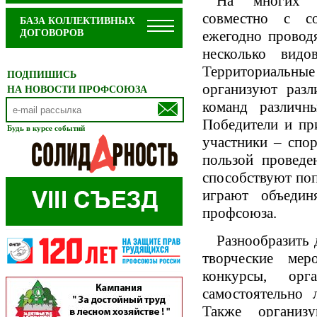
На многих п
совместно с со
БАЗА КОЛЛЕКТИВНЫХ
ДОГОВОРОВ
ежегодно провод
несколько вид
Территориальн
ПОДПИШИСЬ
организуют разл
НА НОВОСТИ ПРОФСОЮЗА
команд различн
Победители и пр
Будь в курсе событий
участники – спор
пользой проведе
способствуют поп
играют объедин
профсоюза.
Разнообразить
творческие мер
конкурсы, орг
самостоятельно 
Также организ